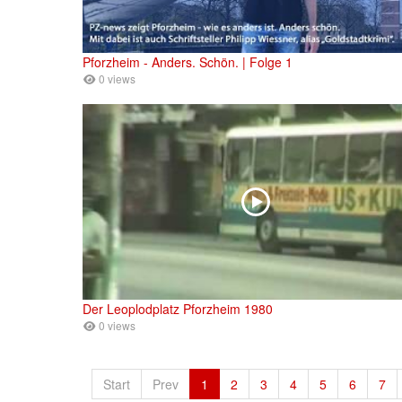
Pforzheim - Anders. Schön. | Folge 1
0 views
Der Leoplodplatz Pforzheim 1980
0 views
Start
Prev
1
2
3
4
5
6
7