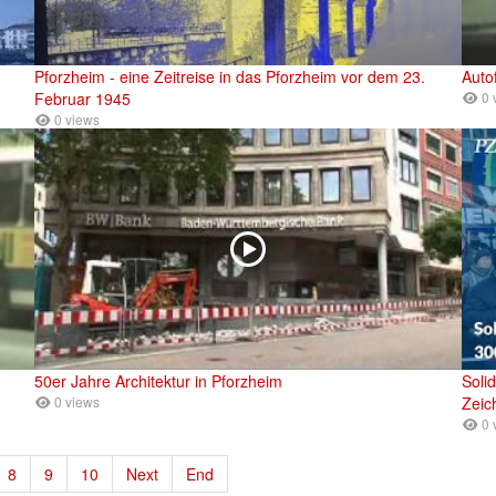
Pforzheim - eine Zeitreise in das Pforzheim vor dem 23.
Auto
Februar 1945
0 
0 views
50er Jahre Architektur in Pforzheim
Soli
0 views
Zeic
0 
8
9
10
Next
End