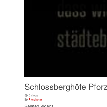
Schlossberghöfe Pfor
0 views
Pforzheim
Related Videos