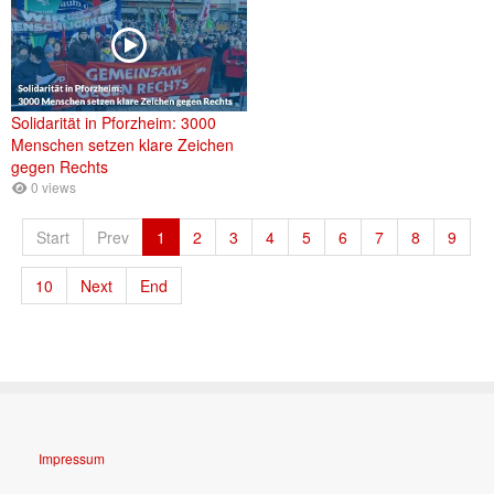
Solidarität in Pforzheim: 3000
Menschen setzen klare Zeichen
gegen Rechts
0 views
Start
Prev
1
2
3
4
5
6
7
8
9
10
Next
End
Impressum