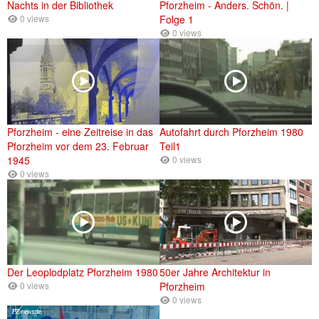
Nachts in der Bibliothek
Pforzheim - Anders. Schön. |
0 views
Folge 1
0 views
Pforzheim - eine Zeitreise in das
Autofahrt durch Pforzheim 1980
Pforzheim vor dem 23. Februar
Teil1
1945
0 views
0 views
Der Leoplodplatz Pforzheim 1980
50er Jahre Architektur in
0 views
Pforzheim
0 views