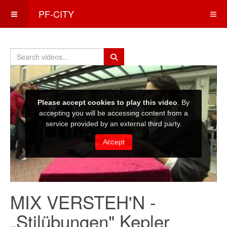
PF-CITY
MIX VERSTEH'N -
„Stilübungen" Kepler