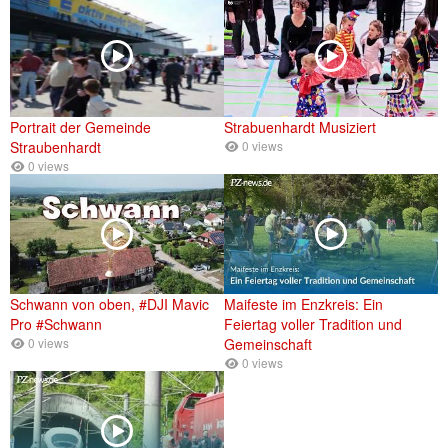
Portrait der Gemeinde
Strabuenhardt Musiziert
Straubenhardt
0 views
0 views
Schwann von oben, #DJI Mavic
Maifeste im Enzkreis: Ein
Pro #Schwann
Feiertag voller Tradition und
0 views
Gemeinschaft
0 views