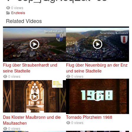
0 views
Enzkreis
Related Videos
Flug über Straubenhardt und
Flug über Neuenbürg an der Enz
seine Stadteile
und seine Stadteile
0 views
0 views
Das Kloster Maulbronn und die
Tornado Pforzheim 1968
Maultaschen
0 views
0 views