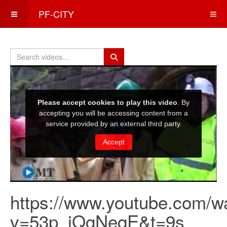
PF-CITY
https://www.youtube.com/w
v=53p_jQgNeqE&t=9s