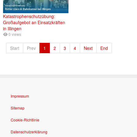
Katastrophenschutzübung:
Großaufgebot an Einsatzkräften
in Illingen
0 views
Start
Prev
1
2
3
4
Next
End
Impressum
Sitemap
Cookie-Richtlinie
Datenschutzerklärung