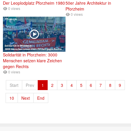
Der Leoplodplatz Pforzheim 1980
50er Jahre Architektur in
0 views
Pforzheim
0 views
Solidarität in Pforzheim: 3000
Menschen setzen klare Zeichen
gegen Rechts
0 views
Start
Prev
1
2
3
4
5
6
7
8
9
10
Next
End