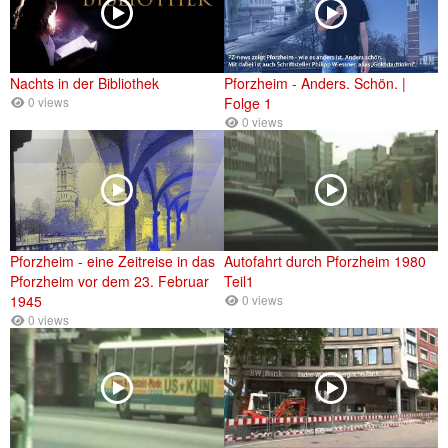
Nachts in der Bibliothek
Pforzheim - Anders. Schön. |
0 views
Folge 1
0 views
Pforzheim - eine Zeitreise in das
Autofahrt durch Pforzheim 1980
Pforzheim vor dem 23. Februar
Teil1
1945
0 views
0 views