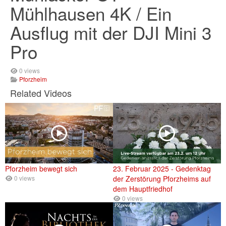
Mühlhausen 4K / Ein
Ausflug mit der DJI Mini 3
Pro
0 views
Pforzheim
Related Videos
Pforzheim bewegt sich
23. Februar 2025 - Gedenktag
0 views
der Zerstörung Pforzheims auf
dem Hauptfriedhof
0 views