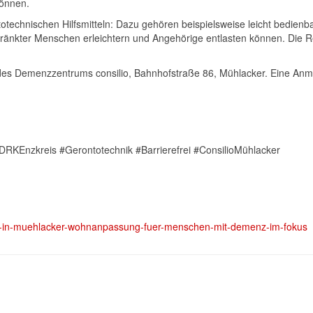
können.
otechnischen Hilfsmitteln: Dazu gehören beispielsweise leicht bedienb
ränkter Menschen erleichtern und Angehörige entlasten können. Die Ref
s Demenzzentrums consilio, Bahnhofstraße 86, Mühlacker. Eine Anmeld
KEnzkreis #Gerontotechnik #Barrierefrei #ConsilioMühlacker
rag-in-muehlacker-wohnanpassung-fuer-menschen-mit-demenz-im-fokus
ausen am 28. November