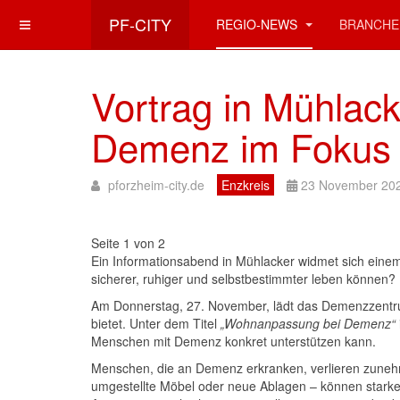
PF-CITY
REGIO-NEWS
BRANCHE
Vortrag in Mühlac
Demenz im Fokus
pforzheim-city.de
Enzkreis
23 November 20
Seite 1 von 2
Ein Informationsabend in Mühlacker widmet sich eine
sicherer, ruhiger und selbstbestimmter leben können?
Am Donnerstag, 27. November, lädt das Demenzzentrum 
bietet. Unter dem Titel
„Wohnanpassung bei Demenz“
Menschen mit Demenz konkret unterstützen kann.
Menschen, die an Demenz erkranken, verlieren zunehme
umgestellte Möbel oder neue Ablagen – können starke 