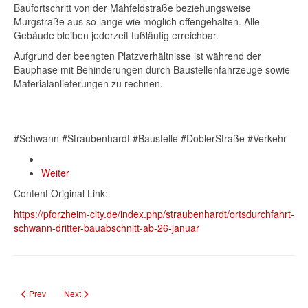
Baufortschritt von der Mähfeldstraße beziehungsweise
Murgstraße aus so lange wie möglich offengehalten. Alle
Gebäude bleiben jederzeit fußläufig erreichbar.
Aufgrund der beengten Platzverhältnisse ist während der
Bauphase mit Behinderungen durch Baustellenfahrzeuge sowie
Materialanlieferungen zu rechnen.
#Schwann #Straubenhardt #Baustelle #DoblerStraße #Verkehr
Weiter
Content Original Link:
https://pforzheim-city.de/index.php/straubenhardt/ortsdurchfahrt-
schwann-dritter-bauabschnitt-ab-26-januar
Previous article: Aufstallungspflicht im nördlichen Enzkreis wegen Geflügelpe
Next article: Straubenhardt zeigt Kunst in Rathäusern: Vernissag
Prev
Next