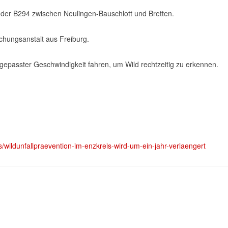
 der B294 zwischen Neulingen-Bauschlott und Bretten.
schungsanstalt aus Freiburg.
passter Geschwindigkeit fahren, um Wild rechtzeitig zu erkennen.
s/wildunfallpraevention-im-enzkreis-wird-um-ein-jahr-verlaengert
r digitale Kompetenz ausgezeichnet
 am 15. Januar in Mühlacker