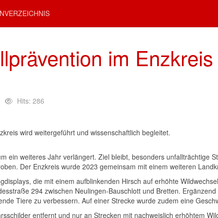
NVERZEICHNIS
llprävention im Enzkreis
Hits: 286
reis wird weitergeführt und wissenschaftlich begleitet.
um ein weiteres Jahr verlängert. Ziel bleibt, besonders unfallträchtig
proben. Der Enzkreis wurde 2023 gemeinsam mit einem weiteren Landkr
displays, die mit einem aufblinkenden Hirsch auf erhöhte Wildwechse
ndesstraße 294 zwischen Neulingen-Bauschlott und Bretten. Ergänzen
etende Tiere zu verbessern. Auf einer Strecke wurde zudem eine Gesc
schilder entfernt und nur an Strecken mit nachweislich erhöhtem Wild