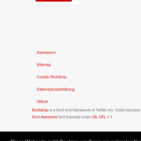
Impressum
Sitemap
Cookie-Richtlinie
Datenschutzerklärung
Github
Bootstrap
is a front-end framework of Twitter, Inc. Code license
Font Awesome
font licensed under
SIL OFL 1.1
.