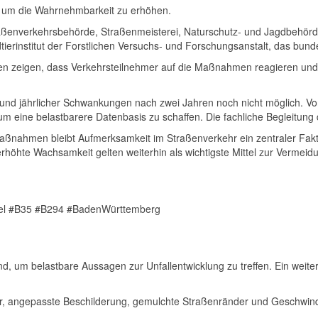
n, um die Wahrnehmbarkeit zu erhöhen.
traßenverkehrsbehörde, Straßenmeisterei, Naturschutz- und Jagdbehör
dtierinstitut der Forstlichen Versuchs- und Forschungsanstalt
, das bunde
en zeigen, dass Verkehrsteilnehmer auf die Maßnahmen reagieren und
n und jährlicher Schwankungen nach zwei Jahren noch nicht möglich. V
m eine belastbarere Datenbasis zu schaffen. Die fachliche Begleitung d
aßnahmen bleibt Aufmerksamkeit im Straßenverkehr ein zentraler Fak
höhte Wachsamkeit gelten weiterhin als wichtigste Mittel zur Vermeidu
hsel #B35 #B294 #BadenWürttemberg
d, um belastbare Aussagen zur Unfallentwicklung zu treffen. Ein weiter
er, angepasste Beschilderung, gemulchte Straßenränder und Geschwin