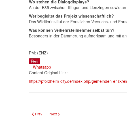
Wo stehen die Dialogdisplays?
An der B35 zwischen Illingen und Lienzingen sowie an
Wer begleitet das Projekt wissenschaftlich?
Das Wildtierinstitut der Forstlichen Versuchs- und For
Was können Verkehrsteilnehmer selbst tun?
Besonders in der Dämmerung aufmerksam und mit ange
PM: (ENZ)
Whatsapp
Content Original Link:
https://pforzheim-city.de/index.php/gemeinden-enzkrei
Previous article: Berufliche Schule Mühlacker als Zentrum fü
Next article: Singnachmittag „Einfach nur singen“
Prev
Next