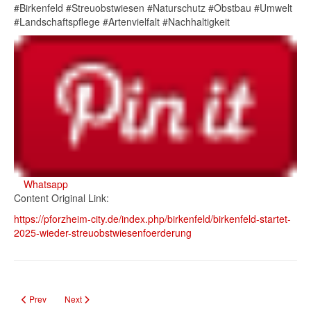
#Birkenfeld #Streuobstwiesen #Naturschutz #Obstbau #Umwelt
#Landschaftspflege #Artenvielfalt #Nachhaltigkeit
Whatsapp
Content Original Link:
https://pforzheim-city.de/index.php/birkenfeld/birkenfeld-startet-
2025-wieder-streuobstwiesenfoerderung
Previous article: Brennholzverkauf Illingen: Restmengen online – Preise & Ab
Next article: Klosterleben in Maulbronn: Historische Führung am 
Prev
Next