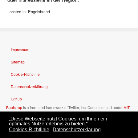
Located in:
Engelsbrand
Impressum
Sitemap
Cookie-Richtlinie
Datenschutzerklärung
Github
Bootstrap
is a front-end framework of Twitter, Inc. Code licensed under
MIT
License.
„Diese Webseite nutzt Cookies, um Ihnen ein
Font Awesome
font licensed under
SIL OFL 1.1
.
optimales Nutzererlebnis zu bieten.“
Cookies-Richtlinie
Datenschutzerklärung