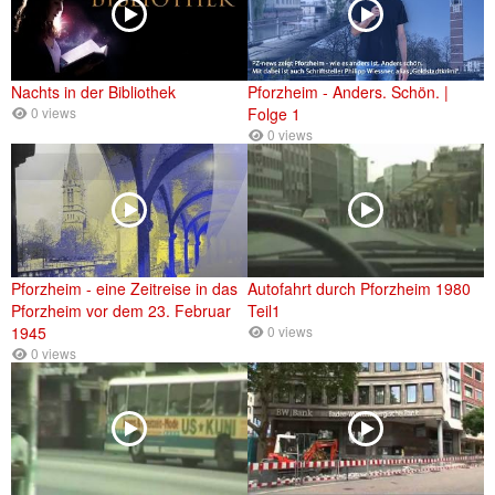
Nachts in der Bibliothek
Pforzheim - Anders. Schön. |
0 views
Folge 1
0 views
Pforzheim - eine Zeitreise in das
Autofahrt durch Pforzheim 1980
Pforzheim vor dem 23. Februar
Teil1
1945
0 views
0 views