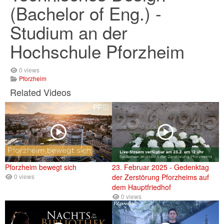
(Bachelor of Eng.) -
Studium an der
Hochschule Pforzheim
0 views
Pforzheim
Related Videos
Pforzheim bewegt sich
23. Februar 2025 - Gedenktag
0 views
der Zerstörung Pforzheims auf
dem Hauptfriedhof
0 views