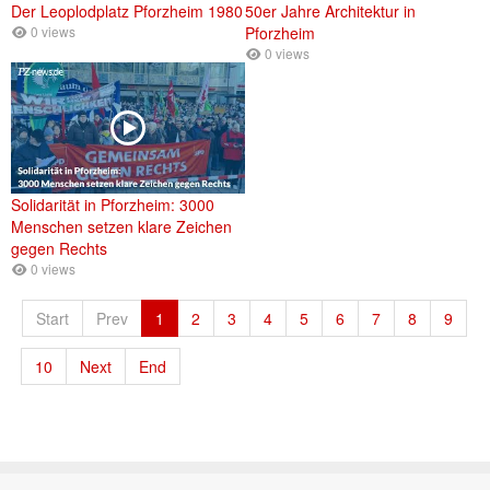
Der Leoplodplatz Pforzheim 1980
50er Jahre Architektur in
0 views
Pforzheim
0 views
Solidarität in Pforzheim: 3000
Menschen setzen klare Zeichen
gegen Rechts
0 views
Start
Prev
1
2
3
4
5
6
7
8
9
10
Next
End